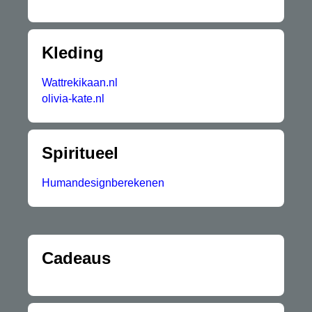
Kleding
Wattrekikaan.nl
olivia-kate.nl
Spiritueel
Humandesignberekenen
Cadeaus