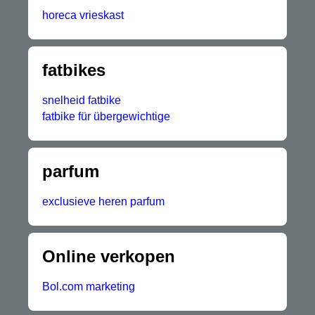
horeca vrieskast
fatbikes
snelheid fatbike
fatbike für übergewichtige
parfum
exclusieve heren parfum
Online verkopen
Bol.com marketing