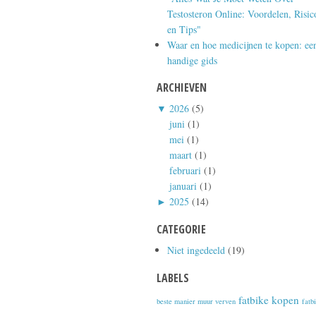
Testosteron Online: Voordelen, Risic
en Tips"
Waar en hoe medicijnen te kopen: ee
handige gids
ARCHIEVEN
▼
2026
(5)
juni
(1)
mei
(1)
maart
(1)
februari
(1)
januari
(1)
►
2025
(14)
CATEGORIE
Niet ingedeeld
(19)
LABELS
fatbike kopen
beste manier muur verven
fatb